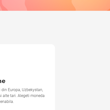
rapid,mi-a luat 30 sec. sa
ne
ri din Europa, Uzbekystan,
i alte tari. Alegeti moneda
venabila.