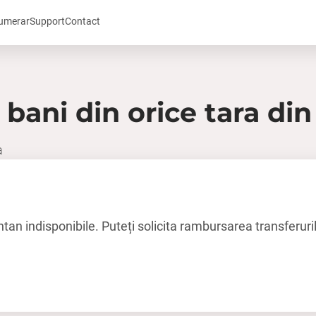
numerar
Support
Contact
 bani din orice tara di
a
an indisponibile. Puteți solicita rambursarea transferurilo