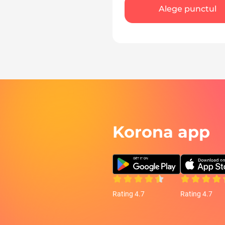
Alege punctul
Korona app
Rating 4.7
Rating 4.7