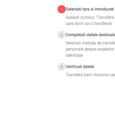
Selectati tara si introducet
1
Apasati butonul "Transfera 
care doriti sa o transferati
Completati datele destinatar
2
Selectati metoda de transfer
personale despre expeditor
identitate
Verificati datele
3
Transfera banii folosind ca