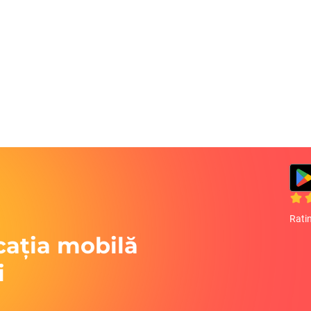
Rati
cația mobilă
i