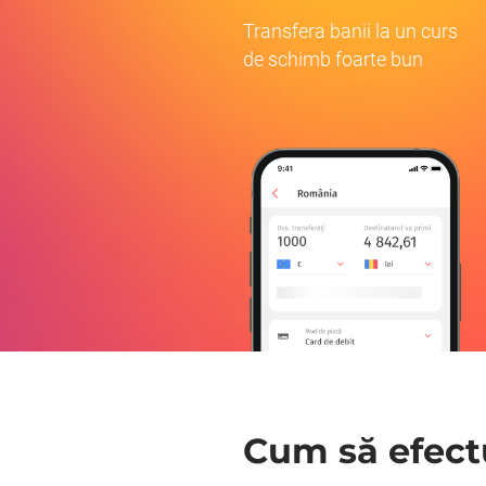
Transfera banii la un curs
de schimb foarte bun
Cum să efectu