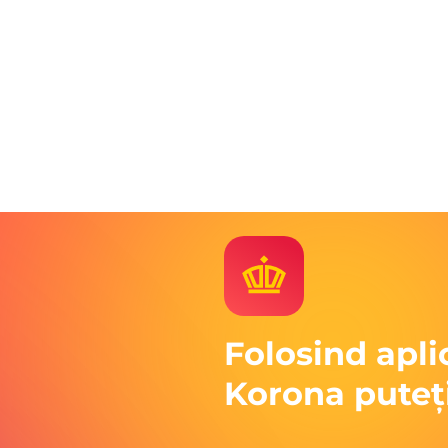
Folosind apli
Korona puteț