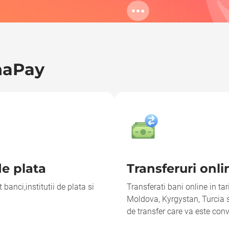
Zaharia Anastasia
Transfer foarte 
trimit banii.
naPay
de plata
Transferuri onli
t banci,institutii de plata si
Transferati bani online in ta
Moldova, Kyrgystan, Turcia s
de transfer care va este con