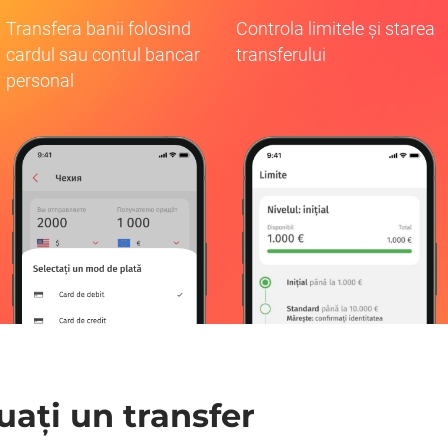
Transfera banii folosind
Controla limitele și starea
cardul sau contul bancar
transferului
personal
ați un transfer