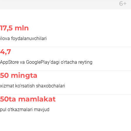
17,5 mln
ilova foydalanuvchilari
4,7
AppStore va GooglePlay’dagi o‘rtacha reyting
50 mingta
xizmat ko‘rsatish shaxobchalari
50ta mamlakat
pul o‘tkazmalari mavjud