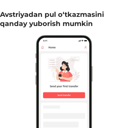
Avstriyadan pul o‘tkazmasini
qanday yuborish mumkin