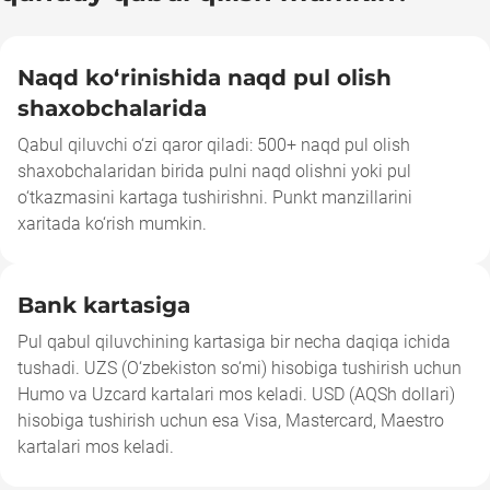
Naqd ko‘rinishida naqd pul olish
shaxobchalarida
Qabul qiluvchi o‘zi qaror qiladi: 500+ naqd pul olish
shaxobchalaridan birida pulni naqd olishni yoki pul
o‘tkazmasini kartaga tushirishni. Punkt manzillarini
xaritada ko‘rish mumkin.
Bank kartasiga
Pul qabul qiluvchining kartasiga bir necha daqiqa ichida
tushadi. UZS (O‘zbekiston so‘mi) hisobiga tushirish uchun
Humo va Uzcard kartalari mos keladi. USD (AQSh dollari)
hisobiga tushirish uchun esa Visa, Mastercard, Maestro
kartalari mos keladi.