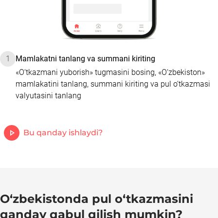
1
Mamlakatni tanlang va summani kiriting
«O‘tkazmani yuborish» tugmasini bosing, «O‘zbekiston» 
mamlakatini tanlang, summani kiriting va pul o‘tkazmasi 
valyutasini tanlang
Bu qanday ishlaydi?
O‘zbekistonda pul o‘tkazmasini
qanday qabul qilish mumkin?