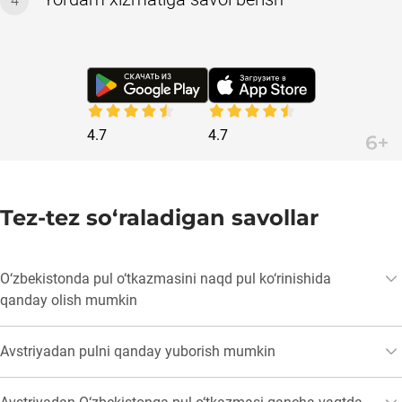
4
4.7
4.7
Tez-tez so‘raladigan savollar
O‘zbekistonda pul o‘tkazmasini naqd pul ko‘rinishida
qanday olish mumkin
Naqd pul ko‘rinishida pul o‘tkazmasi Korona hamkorlari 
ofislarida beriladi. Qabul qiluvchi shaxsini tasdiqlovchi 
Avstriyadan pulni qanday yuborish mumkin
hujjatni taqdim etishi va pul o‘tkazmasi raqamini aytishi 
Qabul qiluvchi mamlakatni tanlang, pul o‘tkazmasini olish 
kerak.
usuli va summasini ko‘rsating, yuborish va yetkazib 