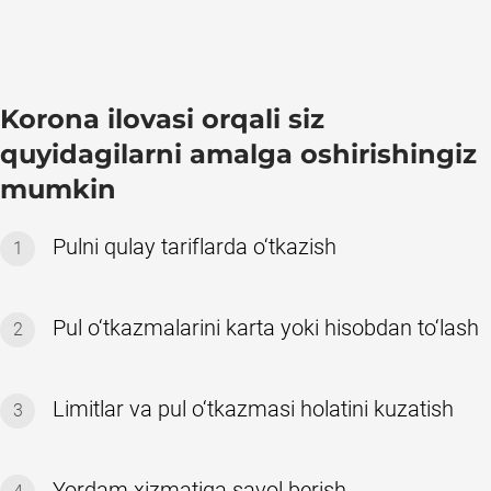
Korona ilovasi orqali siz
quyidagilarni amalga oshirishingiz
mumkin
Pulni qulay tariflarda o‘tkazish
1
Pul o‘tkazmalarini karta yoki hisobdan to‘lash
2
Limitlar va pul o‘tkazmasi holatini kuzatish
3
Yordam xizmatiga savol berish