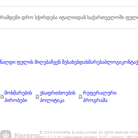
აირჩიეთ ქვეყანა, მიუთითეთ მიღების მეთოდი და თანხა, აირ
მონაცემები, შეამოწმეთ ისინი და გააგზავნეთ.
რამდენი დრო სჭირდება იტალიიდან საქართველოში ფული
ბარათზე გზავნილების უმეტესობა KoronaPay-ის მეშვეობით 
გაცემის პუნქტის მიერ გადარიცხვის დამუშავების სიჩქარეზე
ნაღდი ფულის მიღება
ჩვენ შესახებ
დახმარება
ბლოგი
კონტა
მოხმარების
უსაფრთხოების
რეფერალური
პირობები
პოლიტიკა
პროგრამა
© 2024 KoronaPay Europe Limited. All rights reserved.\nKoro
№115.1.3.30.\nRegistered address: 3107, Limassol, 28th Octob