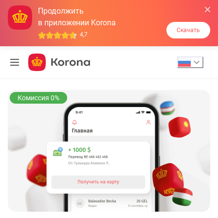
Продолжить
в приложении Korona
Скачать
4,7
Пропустить
меню
Комиссия 0%