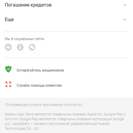
Погашение кредитов
Еще
Мы в социальных сетях
Остерегайтесь мошенников
Служба помощи клиентам
*Отправка доступна в приложении Korona (6+)
Apple и App Store являются товарными знаками Apple Inc. Google Play и
логотип Google Play являются товарными знаками корпорации Google
LLC. AppGallery – магазин приложений, разработанный Huawei
Technologies Co., Ltd.