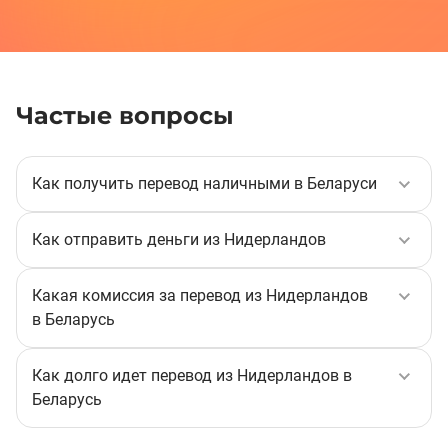
Частые вопросы
Как получить перевод наличными в Беларуси
Наличными перевод выдают в офисах партнеров
Korona. Получателю необходимо предъявить
Как отправить деньги из Нидерландов
документ, удостоверяющий личность, и назвать
Выберите страну назначения, укажите способ
номер перевода.
получения перевода и сумму перевода, выберите
Какая комиссия за перевод из Нидерландов
валюты отправки и доставки, а также способ
в Беларусь
оплаты. Далее необходимо выбрать получателя и
Комиссия за переводы из Нидерландов в
указать его данные, проверить их и отправить
Беларусь, если различаются валюты отправления
Как долго идет перевод из Нидерландов в
перевод.
и получения, составляет 0,95 EUR или близкий
Беларусь
эквивалент в другой валюте. Обменный курс вы
Большинство переводов на карту через систему
можете рассчитать до отправки с помощью
KoronaPay происходят мгновенно. Однако