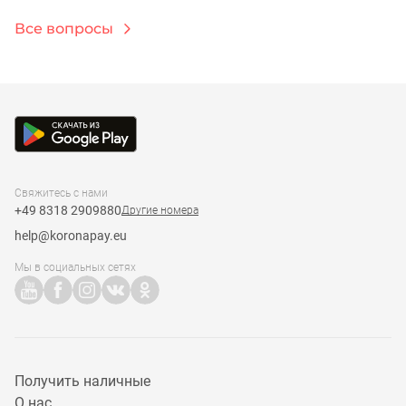
калькулятора в приложении Korona. При
скорость перевода зависит от многих факторов, в
Все вопросы
переводах евро-евро комиссия составит 0,9%.
том числе от скорости обработки входящих
платежей на стороне банка-партнера или пункта
выдачи наличных. Деньги при переводах с
получением наличными доступны к выдаче сразу
же после отправки в одном из более чем 50 000
партнерских пунктов.
Свяжитесь с нами
+49 8318 2909880
Другие номера
help@koronapay.eu
Мы в социальных сетях
Получить наличные
О нас