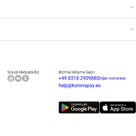
 Ardından alıcıyı seçip bilgilerini girin, kontrol edin ve 
 teslim noktalarının ödemeleri işleme süresine de bağlıdır. 
Sosyal Medyada Biz
Bizimle İletişime Geçin
+49 8318 2909880
Diğer numaralar
help@koronapay.eu