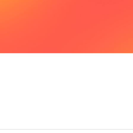
ıcı kimlik belgesini göstermeli ve transfer numarasını söylemelidir.