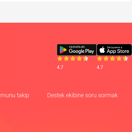
4.7
4.7
rumunu takip
Destek ekibine soru sormak