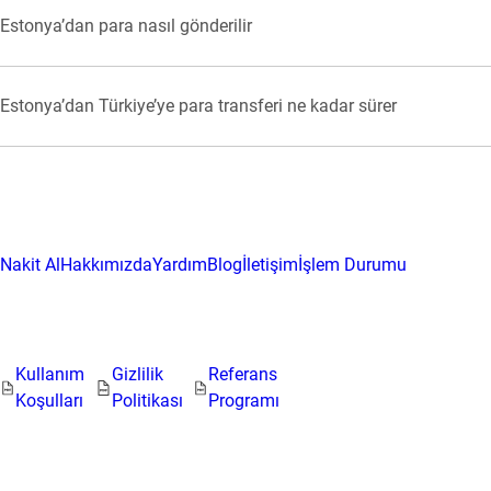
Estonya’dan para nasıl gönderilir
Hedef ülkeyi seçin, transferi nasıl almak istediğinizi ve tutarını b
transferi gönderin.
Estonya’dan Türkiye’ye para transferi ne kadar sürer
KoronaPay sistemi üzerinden karta yapılan transferlerin çoğu anı
Nakit teslimatlı transferlerde para, gönderildikten kısa süre sonr
Nakit Al
Hakkımızda
Yardım
Blog
İletişim
İşlem Durumu
Kullanım
Gizlilik
Referans
Koşulları
Politikası
Programı