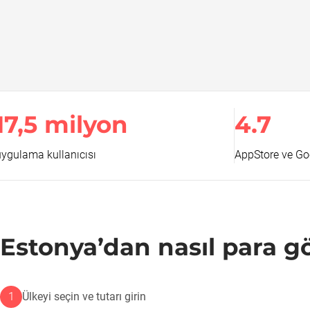
17,5 milyon
4.7
uygulama kullanıcısı
AppStore ve Go
Estonya’dan nasıl para gö
1
Ülkeyi seçin ve tutarı girin