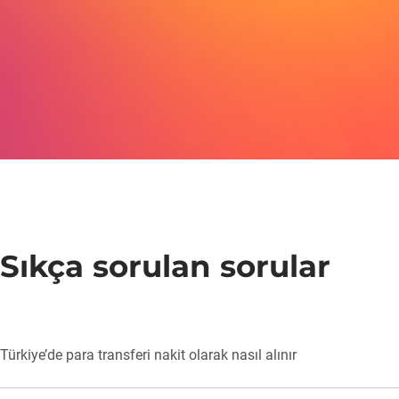
Sıkça sorulan sorular
Türkiye’de para transferi nakit olarak nasıl alınır
Nakit para transferi, Korona’nın partner ofislerinde alınabilir. Al