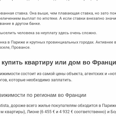
анная ставка. Она выше, чем плавающая ставка, но зато пок
величением выплат по ипотеке. А если ставки внезапно знач
ание в другом банке.
ыселить человека за неуплату здесь очень сложно.
нка в Париже и крупных провинциальных городах. Активнее 
рселе, Провансе.
 купить квартиру или дом во Франци
жимости состоит из самой цены объекта, агентских и «н
гов, которые необходимо заплатить.
вижимости по регионам во Франции
ista, дороже всего жилье покупателям обходится в Париже 
 м квартиры), Лионе (6 455 € и 4 932 € соответственно) и Бо