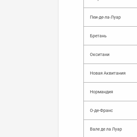
Пеи-де-ла-Луар
Бретань
Окситани
Новая Аквитания
Нормандия
О-де-Франс
Вале де ла Луар