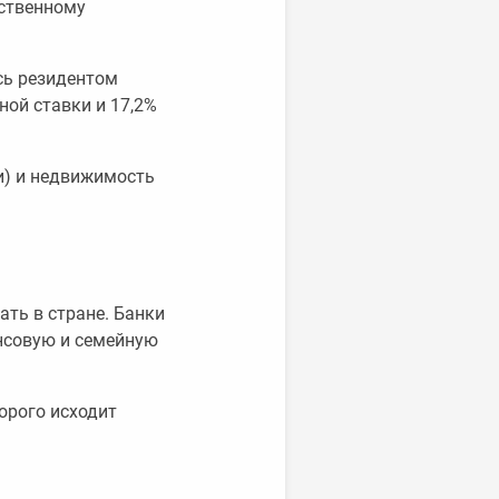
тственному
сь резидентом
ой ставки и 17,2%
и) и недвижимость
ать в стране. Банки
нсовую и семейную
орого исходит