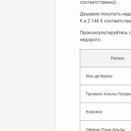
соответственно).
Дешевле покупать недви
€ и 2 146 € соответстве
Проконсультируйтесь с
недорого.
Регион
Иль-де-Франс
Прованс-Альпы-Лазурн
Корсика
Овернь-Рона-Альпы