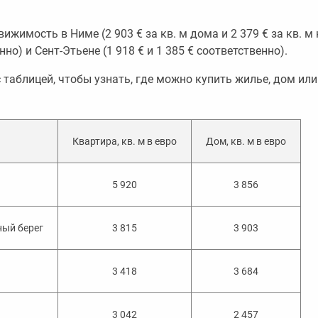
жимость в Ниме (2 903 € за кв. м дома и 2 379 € за кв. м 
нно) и Сент-Этьене (1 918 € и 1 385 € соответственно).
 таблицей, чтобы узнать, где можно купить жилье, дом или
Квартира, кв. м в евро
Дом, кв. м в евро
5 920
3 856
ый берег
3 815
3 903
3 418
3 684
3 042
2 457