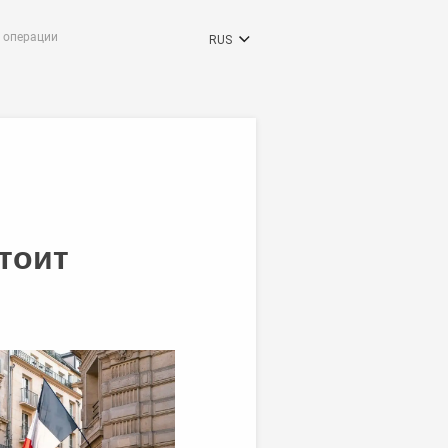
 операции
RUS
ENG
RON
DEU
тоит