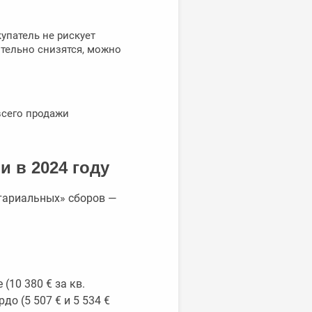
упатель не рискует
ительно снизятся, можно
всего продажи
и в 2024 году
отариальных» сборов —
(10 380 € за кв.
рдо (5 507 € и 5 534 €