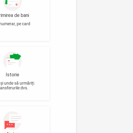
rimirea de bani
 numerar, pe card
Istorie
și unde să urmăriți
ransferurile dvs.