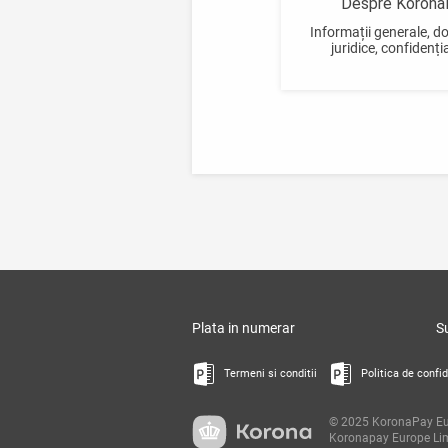
Despre Korona
Informații generale, 
juridice, confidenția
Plata in numerar
S
Termeni si conditii
Politica de confid
© 2025 KoronaPay Euro
Koronapay Europe Limi