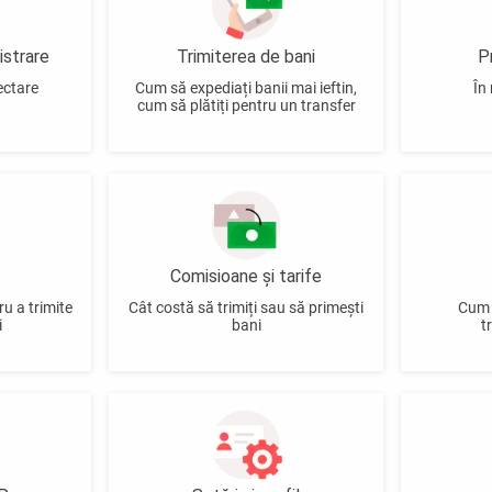
istrare
Trimiterea de bani
P
ectare
Cum să expediați banii mai ieftin,
În
cum să plătiți pentru un transfer
Comisioane și tarife
ru a trimite
Cât costă să trimiți sau să primești
Cum 
i
bani
t