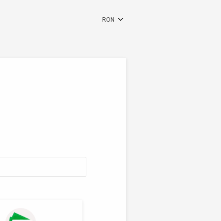
RON
RUS
ENG
DEU