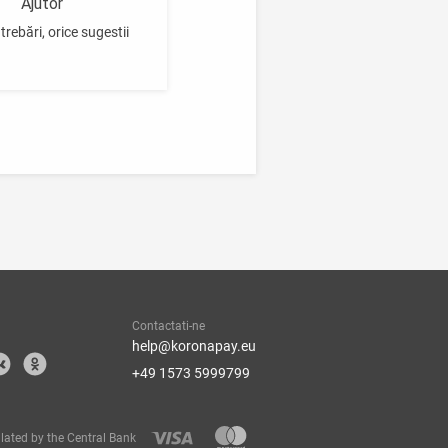
Ajutor
trebări, orice sugestii
Contactati-ne
help@koronapay.eu
+49 1573 5999799
lated by the Central Bank