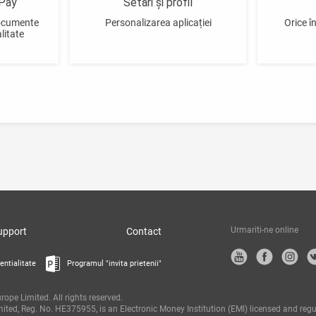
Pay
Setări și profil
documente
Personalizarea aplicației
Orice în
litate
Urmariti-ne online
upport
Contact
entialitate
Programul "invita prietenii"
pe Limited. All rights reserved.
ted, Reg. No. HE375955, is an Electronic Money Institution (EMI) licensed and regu