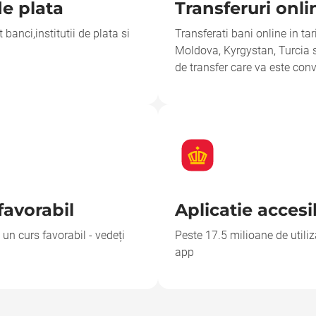
de plata
Transferuri onli
t banci,institutii de plata si
Transferati bani online in ta
Moldova, Kyrgystan, Turcia s
de transfer care va este con
favorabil
Aplicatie accesi
 un curs favorabil - vedeți
Peste 17.5 milioane de utili
app