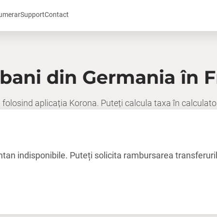
numerar
Support
Contact
 bani din Germania în 
a folosind aplicația Korona. Puteți calcula taxa în calculato
an indisponibile. Puteți solicita rambursarea transferurilo