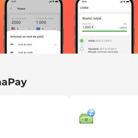
naPay