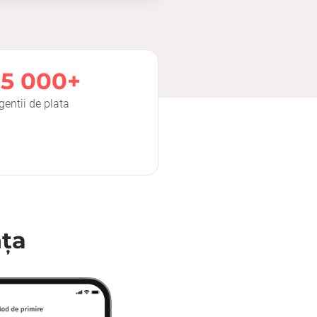
15 000+
gentii de plata
nţa