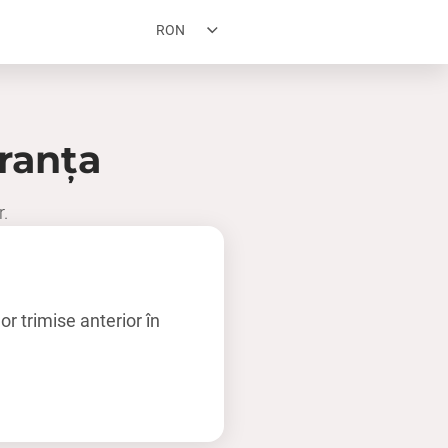
RON
Franţa
r.
r trimise anterior în