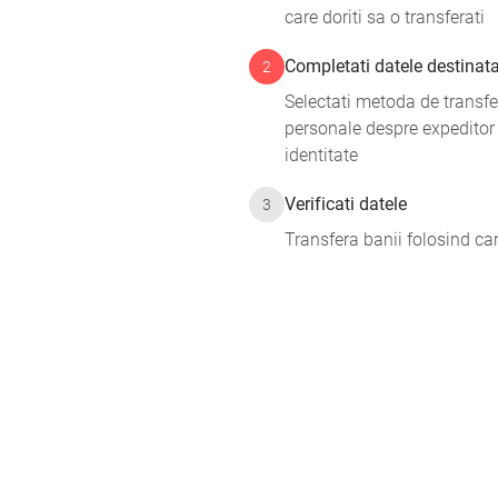
care doriti sa o transferati
Completati datele destinatar
2
Selectati metoda de transfer
personale despre expeditor
identitate
Verificati datele
3
Transfera banii folosind ca