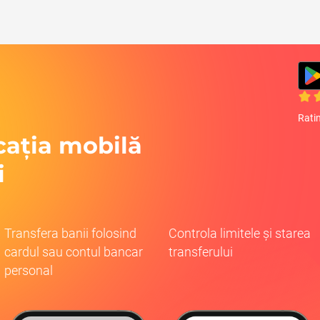
Rati
cația mobilă
i
Transfera banii folosind
Controla limitele și starea
cardul sau contul bancar
transferului
personal