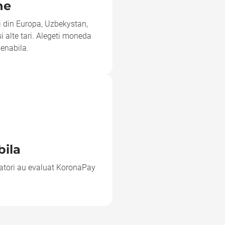
ne
ri din Europa, Uzbekystan,
i alte tari. Alegeti moneda
venabila.
bila
zatori au evaluat KoronaPay