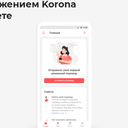
жением Korona
ете