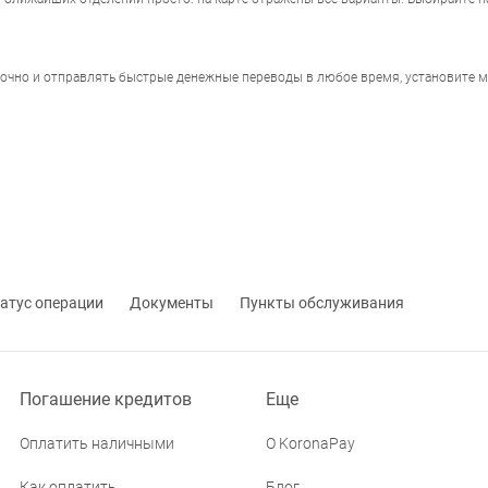
точно и отправлять быстрые денежные переводы в любое время, установите 
атус операции
Документы
Пункты обслуживания
Погашение кредитов
Еще
Оплатить наличными
О KoronaPay
Как оплатить
Блог