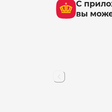
С прило
вы мож