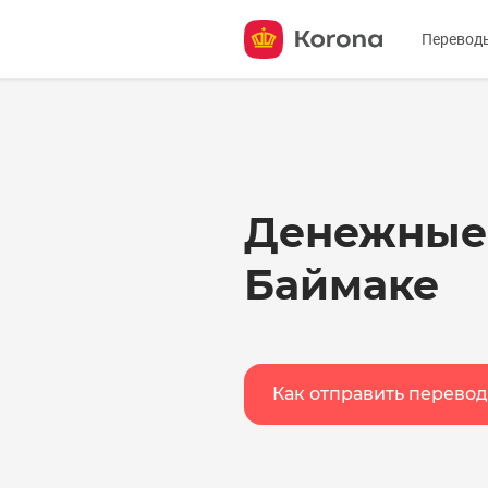
Перевод
Отправ
Получи
О серв
Денежные
Баймаке
Как отправить перевод