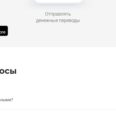
Отправлять
денежные переводы
росы
чными?