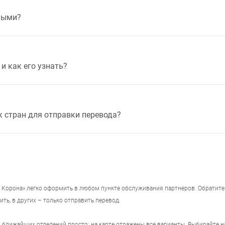
ными?
и как его узнать?
к стран для отправки перевода?
Корона» легко оформить в любом пункте обслуживания партнеров. Обратите 
ить, в других – только отправить перевод.
ы ближайших отделений просто: на карте отражены все варианты. Выбирайте 