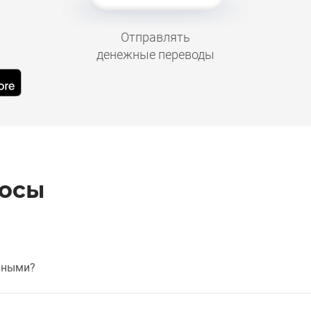
Отправлять
денежные переводы
росы
чными?