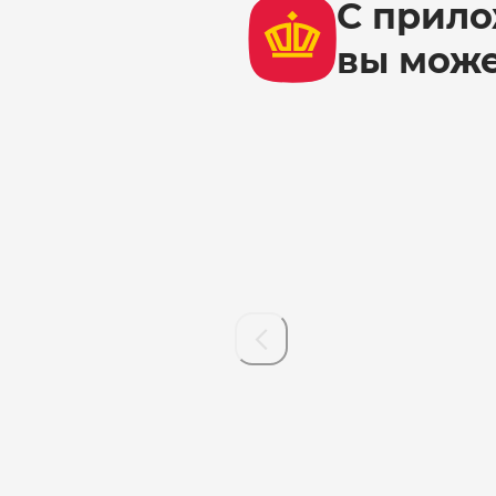
С прило
вы мож