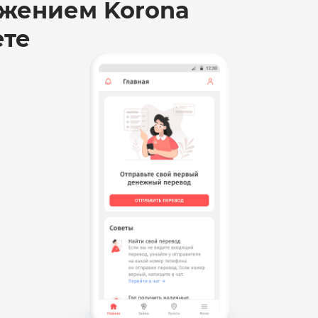
жением Korona
ете