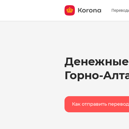
Перевод
Отправ
Получи
О серв
Денежные
Горно-Алт
Как отправить перевод