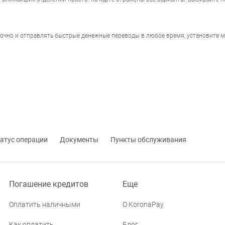
точно и отправлять быстрые денежные переводы в любое время, установите 
атус операции
Документы
Пункты обслуживания
Погашение кредитов
Еще
Оплатить наличными
О KoronaPay
Как оплатить
Блог