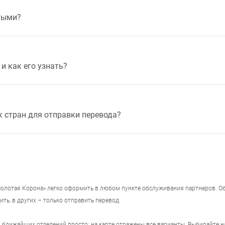
ными?
и как его узнать?
к стран для отправки перевода?
олотая Корона» легко оформить в любом пункте обслуживания партнеров. Об
ить, в других – только отправить перевод.
ы ближайших отделений просто: на карте отражены все варианты. Выбирайте 