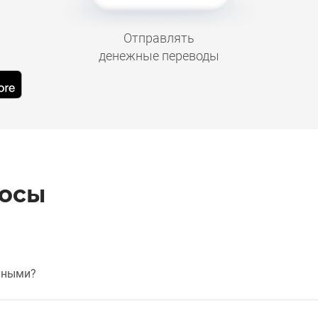
Отправлять
денежные переводы
росы
чными?