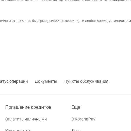
точно и отправлять быстрые денежные переводы в любое время, установите 
атус операции
Документы
Пункты обслуживания
Погашение кредитов
Еще
Оплатить наличными
О KoronaPay
Как оплатить
Блог