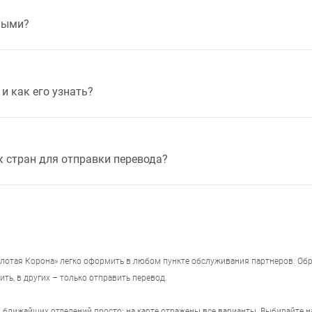
ными?
и как его узнать?
к стран для отправки перевода?
отая Корона» легко оформить в любом пункте обслуживания партнеров. Обра
ить, в других – только отправить перевод.
ы ближайших отделений просто: на карте отражены все варианты. Выбирайте 