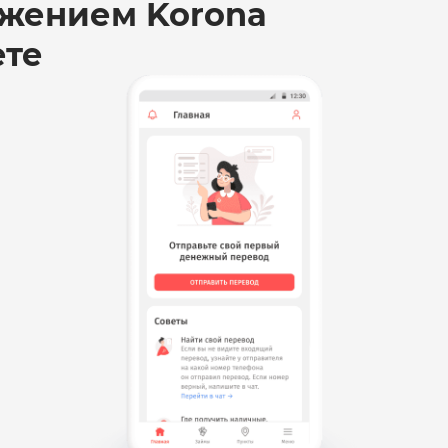
жением Korona
ете