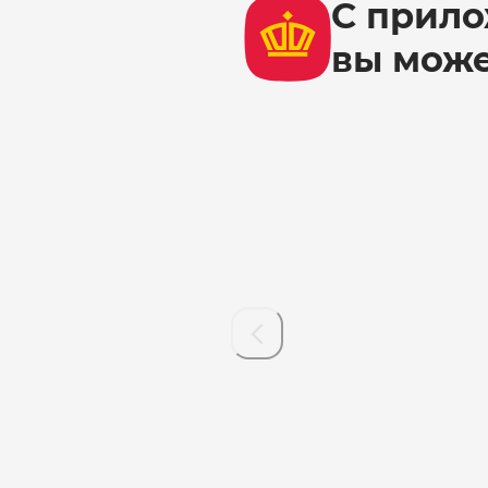
С прило
вы мож