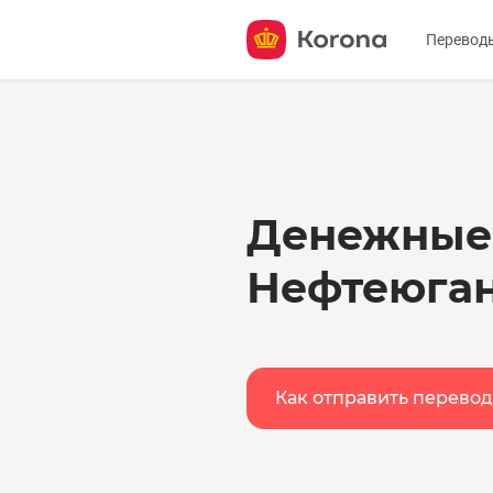
Перевод
Отправ
Получи
О серв
Денежные
Нефтеюга
Как отправить перевод