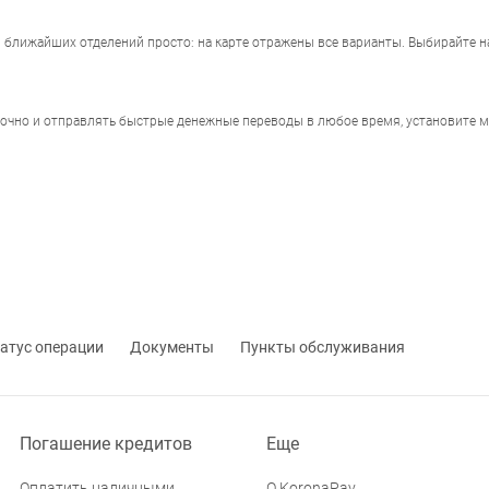
ы ближайших отделений просто: на карте отражены все варианты. Выбирайте 
точно и отправлять быстрые денежные переводы в любое время, установите 
атус операции
Документы
Пункты обслуживания
Погашение кредитов
Еще
Оплатить наличными
О KoronaPay