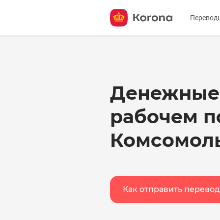
Перевод
Отправ
Получи
Денежные
О серв
рабочем п
Комсомол
Как отправить перевод