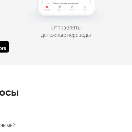
Отправлять
денежные переводы
росы
чными?