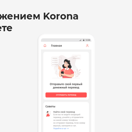
жением Korona
ете