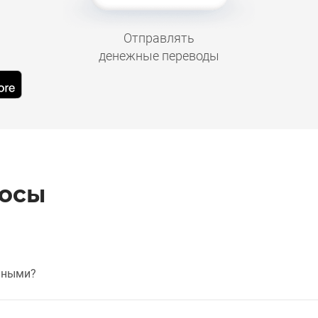
Отправлять
денежные переводы
росы
чными?