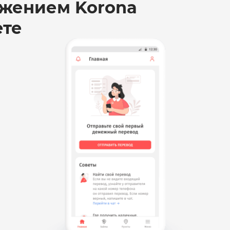
жением Korona
ете