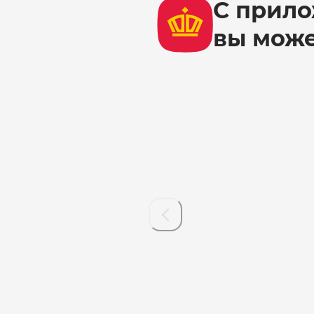
С прило
вы мож