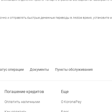
точно и отправлять быстрые денежные переводы в любое время, установите 
атус операции
Документы
Пункты обслуживания
Погашение кредитов
Еще
Оплатить наличными
О KoronaPay
Как оплатить
Блог