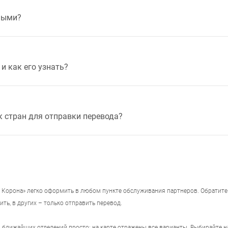
ными?
и как его узнать?
к стран для отправки перевода?
Корона» легко оформить в любом пункте обслуживания партнеров. Обратите 
ить, в других – только отправить перевод.
ы ближайших отделений просто: на карте отражены все варианты. Выбирайте 