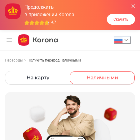
Продолжить
в приложении Korona
Скачать
4,7
Пропустить
меню
Переводы
Получить перевод наличными
На карту
Наличными