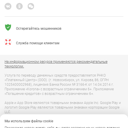
Остерегайтесь мошенников
Служба помощи клиентам
На информационном ресурсе применяются рекомендательные
технологии.
Услуга по переводу денежных средств предоставляется РНКО
«Платежный Центр» (ООО). (г. Новосибирск, ул. Кирова, 86, ОГРН
1025400002968), лицензия Банка России № 3166-К от 14.04.2014 г.
Приложение «Korona» с возрастным ограничением 6+. Приложение
«Погашение кредитов» с возрастным ограничением 6+.
Apple и App Store являются товарными знаками Apple Inc. Google Play и
логотип Google Play являются товарными знаками корпорации Google
LLC.
Мы используем файлы cookie
Вся представленная на сайте информация, касающаяся доступных
валют, стоимости услуг, времени работы пунктов, носит справочный